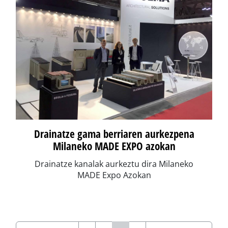
Drainatze gama berriaren aurkezpena
Milaneko MADE EXPO azokan
Drainatze kanalak aurkeztu dira Milaneko
MADE Expo Azokan