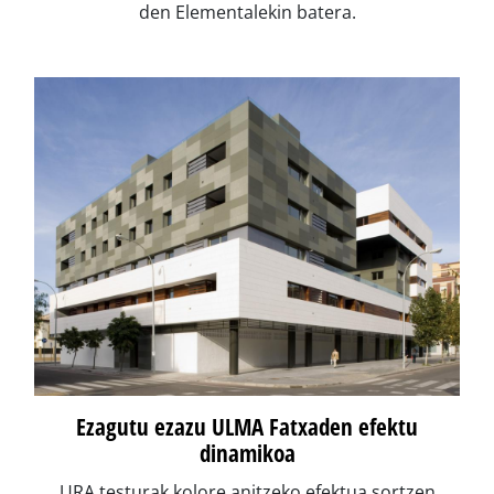
den Elementalekin batera.
Ezagutu ezazu ULMA Fatxaden efektu
dinamikoa
URA testurak kolore anitzeko efektua sortzen