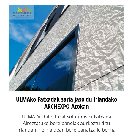
ULMAko Fatxadak saria jaso du Irlandako
ARCHEXPO Azokan
ULMA Architectural Solutionsek Fatxada
Aireztatuko bere panelak aurkeztu ditu
Irlandan, herrialdean bere banatzaile berria