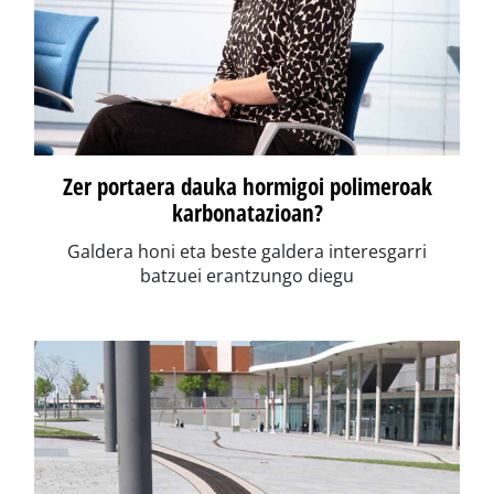
Zer portaera dauka hormigoi polimeroak
karbonatazioan?
Galdera honi eta beste galdera interesgarri
batzuei erantzungo diegu