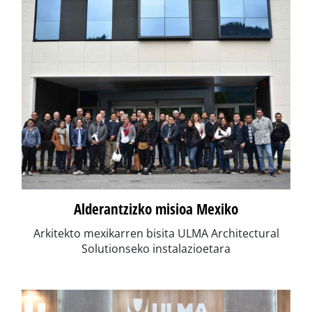
Alderantzizko misioa Mexiko
Arkitekto mexikarren bisita ULMA Architectural
Solutionseko instalazioetara