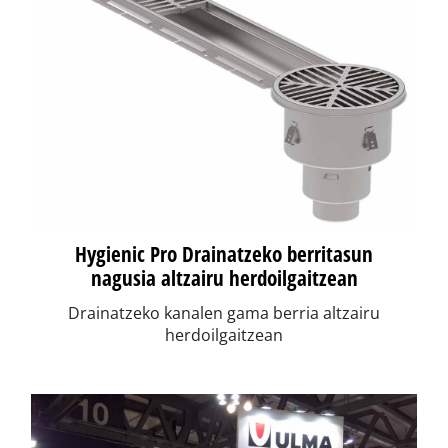
Hygienic Pro Drainatzeko berritasun
nagusia altzairu herdoilgaitzean
Drainatzeko kanalen gama berria altzairu
herdoilgaitzean