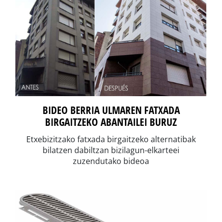
BIDEO BERRIA ULMAREN FATXADA
BIRGAITZEKO ABANTAILEI BURUZ
Etxebizitzako fatxada birgaitzeko alternatibak
bilatzen dabiltzan bizilagun-elkarteei
zuzendutako bideoa