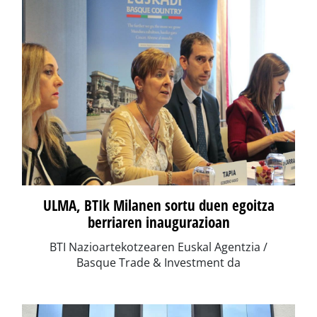
ULMA, BTIk Milanen sortu duen egoitza
berriaren inaugurazioan
BTI Nazioartekotzearen Euskal Agentzia /
Basque Trade & Investment da