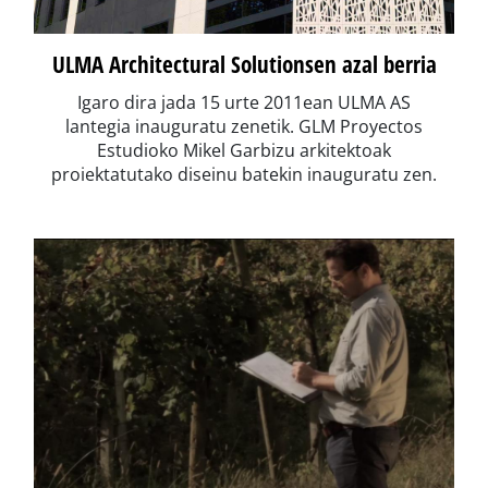
ULMA Architectural Solutionsen azal berria
Igaro dira jada 15 urte 2011ean ULMA AS
lantegia inauguratu zenetik. GLM Proyectos
Estudioko Mikel Garbizu arkitektoak
proiektatutako diseinu batekin inauguratu zen.