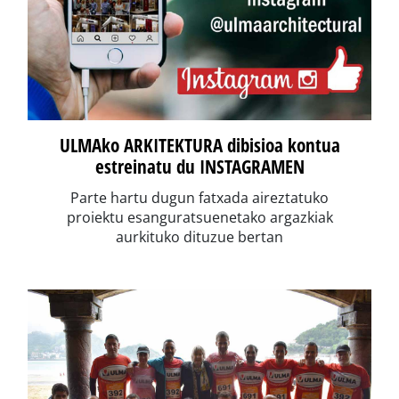
ULMAko ARKITEKTURA dibisioa kontua
estreinatu du INSTAGRAMEN
Parte hartu dugun fatxada aireztatuko
proiektu esanguratsuenetako argazkiak
aurkituko dituzue bertan