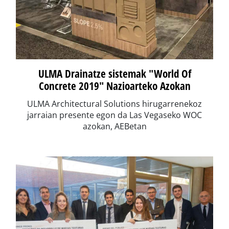
ULMA Drainatze sistemak "World Of
Concrete 2019" Nazioarteko Azokan
ULMA Architectural Solutions hirugarrenekoz
jarraian presente egon da Las Vegaseko WOC
azokan, AEBetan