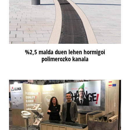
%2,5 malda duen lehen hormigoi
polimerozko kanala