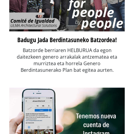
Badugu Jada Berdintasuneko Batzordea!
Batzorde berriaren HELBURUA da egon
daitezkeen genero arrakalak antzematea eta
murriztea eta horrela Genero
Berdintasunerako Plan bat egitea aurten.