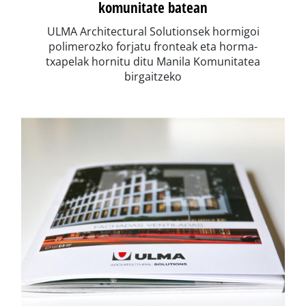
komunitate batean
ULMA Architectural Solutionsek hormigoi
polimerozko forjatu fronteak eta horma-
txapelak hornitu ditu Manila Komunitatea
birgaitzeko