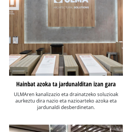
Hainbat azoka ta jardunalditan izan gara
ULMAren kanalizazio eta drainatzeko soluzioak
aurkeztu dira nazio eta nazioarteko azoka eta
jardunaldi desberdinetan.