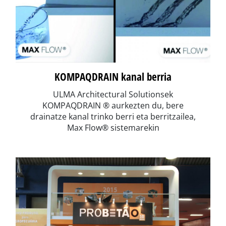
KOMPAQDRAIN kanal berria
ULMA Architectural Solutionsek
KOMPAQDRAIN ® aurkezten du, bere
drainatze kanal trinko berri eta berritzailea,
Max Flow® sistemarekin