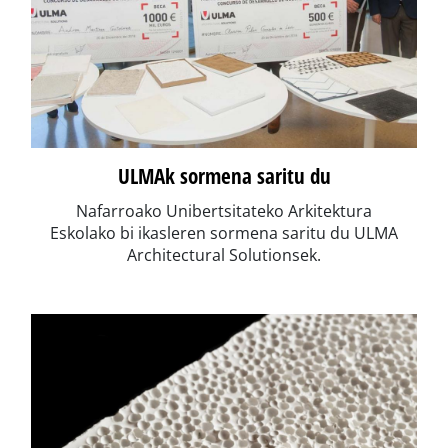
ULMAk sormena saritu du
Nafarroako Unibertsitateko Arkitektura
Eskolako bi ikasleren sormena saritu du ULMA
Architectural Solutionsek.