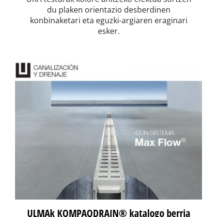
du plaken orientazio desberdinen
konbinaketari eta eguzki-argiaren eraginari
esker.
ULMAk KOMPAQDRAIN® katalogo berria