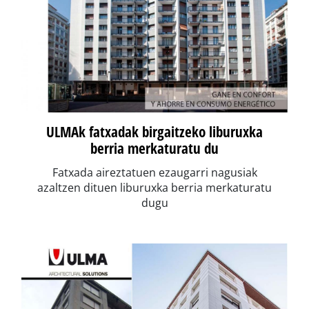
ULMAk fatxadak birgaitzeko liburuxka
berria merkaturatu du
Fatxada aireztatuen ezaugarri nagusiak
azaltzen dituen liburuxka berria merkaturatu
dugu