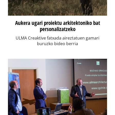
Aukera ugari proiektu arkitektoniko bat
personalizatzeko
ULMA Creaktive fatxada aireztatuen gamari
buruzko bideo berria