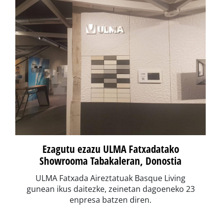
Ezagutu ezazu ULMA Fatxadatako
Showrooma Tabakaleran, Donostia
ULMA Fatxada Aireztatuak Basque Living
gunean ikus daitezke, zeinetan dagoeneko 23
enpresa batzen diren.