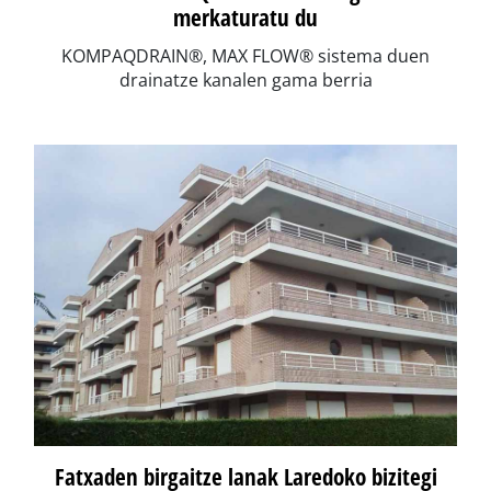
merkaturatu du
KOMPAQDRAIN®, MAX FLOW® sistema duen
drainatze kanalen gama berria
Fatxaden birgaitze lanak Laredoko bizitegi