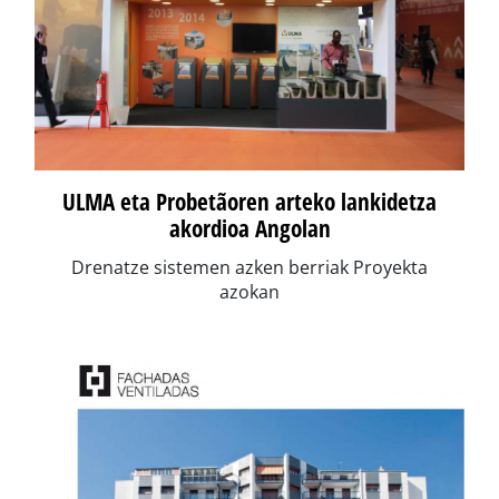
ULMA eta Probetãoren arteko lankidetza
akordioa Angolan
Drenatze sistemen azken berriak Proyekta
azokan