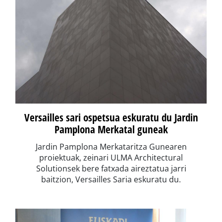
Versailles sari ospetsua eskuratu du Jardin
Pamplona Merkatal guneak
Jardin Pamplona Merkataritza Gunearen
proiektuak, zeinari ULMA Architectural
Solutionsek bere fatxada aireztatua jarri
baitzion, Versailles Saria eskuratu du.