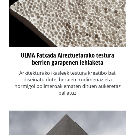
ULMA Fatxada Aireztuetarako testura
berrien garapenen lehiaketa
Arkitekturako ikasleek testura kreatibo bat
diseinatu dute, beraien irudimenaz eta
hormigoi polimeroak ematen dituen aukeretaz
baliatuz