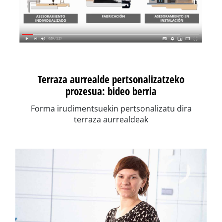
Terraza aurrealde pertsonalizatzeko
prozesua: bideo berria
Forma irudimentsuekin pertsonalizatu dira
terraza aurrealdeak