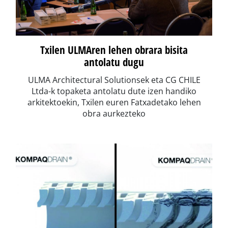
Txilen ULMAren lehen obrara bisita
antolatu dugu
ULMA Architectural Solutionsek eta CG CHILE
Ltda-k topaketa antolatu dute izen handiko
arkitektoekin, Txilen euren Fatxadetako lehen
obra aurkezteko