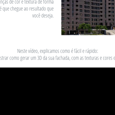
nças de cor e textura de forma
té que chegue ao resultado que
você deseja.
Neste vídeo, explicamos como é fácil e rápido:
trar como gerar um 3D da sua fachada, com as texturas e cores e