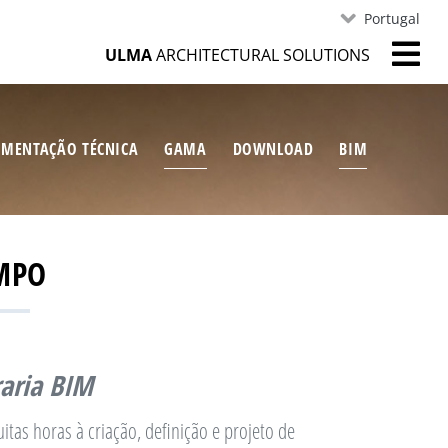
Portugal
ULMA
ARCHITECTURAL SOLUTIONS
MENTAÇÃO TÉCNICA
GAMA
DOWNLOAD
BIM
MPO
raria BIM
itas horas à criação, definição e projeto de