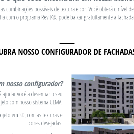
 combinações possíveis de textura e cor. Você obterá o nível de 
ha com o programa Revit®, pode baixar gratuitamente a fachad
UBRA NOSSO CONFIGURADOR DE FACHADA
om nosso configurador?
á ajudar você a desenhar o seu
ojeto com nosso sistema ULMA.
ojeto em 3D, com as texturas e
cores desejadas.