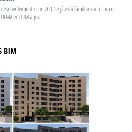
desenvolvimento Lod 200. Se já está familiarizado com o
a ULMA em BIM aqui.
S BIM