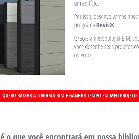
um edifício.
Por isso, desenvolvemos noss
programa
Revit®
.
Graças à metodologia BIM, voc
você desenhe seus projetos co
os erros.
QUERO BAIXAR A LIVRARIA BIM E GANHAR TEMPO EM MEU PROJETO
 é o que você encontrará em nossa biblio