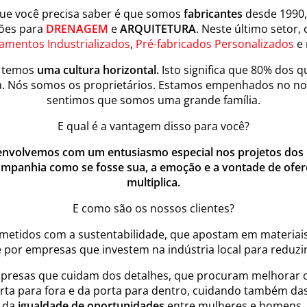
que você precisa saber é que somos
fabricantes
desde 1990,
ões para
DRENAGEM
e
ARQUITETURA
. Neste último setor
amentos Industrializados
,
Pré-fabricados Personalizados
e 
, temos
uma cultura horizontal.
Isto significa que 80% dos
. Nós somos os proprietários. Estamos empenhados no nos
sentimos que somos uma grande família.
E qual é a vantagem disso para você?
envolvemos com um entusiasmo especial nos projetos dos n
ompanhia como se fosse sua, a emoção e a vontade de ofer
multiplica.
E como são os nossos clientes?
metidos com a sustentabilidade, que apostam em materiais 
 e por empresas que investem na indústria local para reduz
presas que cuidam dos detalhes, que procuram melhorar 
orta para fora e da porta para dentro, cuidando também da
da
igualdade de oportunidades
entre mulheres e homens.