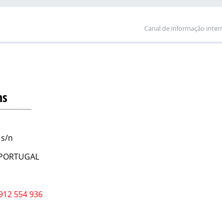
Canal de informação inter
ns
 s/n
 - PORTUGAL
912 554 936