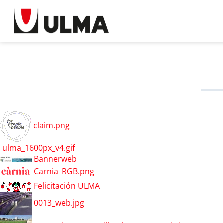
claim.png
ulma_1600px_v4.gif
Bannerweb
Carnia_RGB.png
Felicitación ULMA
0013_web.jpg