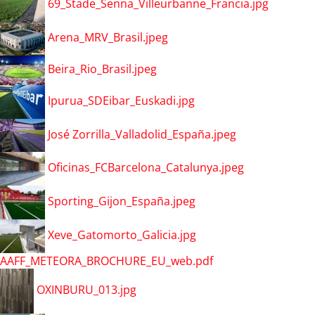
69_Stade_Senna_Villeurbanne_Francia.jpg
Arena_MRV_Brasil.jpeg
Beira_Rio_Brasil.jpeg
Ipurua_SDEibar_Euskadi.jpg
José Zorrilla_Valladolid_España.jpeg
Oficinas_FCBarcelona_Catalunya.jpeg
Sporting_Gijon_España.jpeg
Xeve_Gatomorto_Galicia.jpg
AAFF_METEORA_BROCHURE_EU_web.pdf
OXINBURU_013.jpg