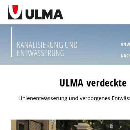
KANALISIERUNG UND
ANW
ENTWÄSSERUNG
NAC
ULMA verdeckte 
Linienentwässerung und verborgenes Entwäss