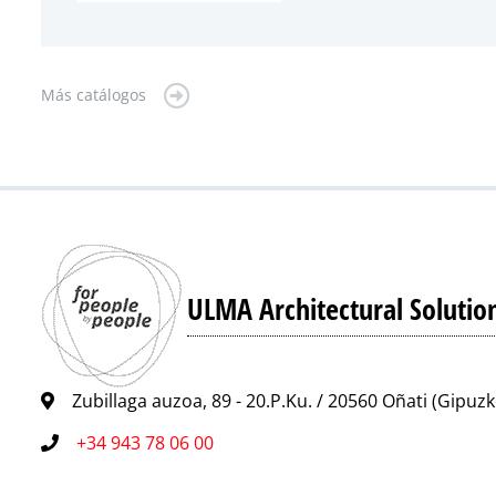
Más catálogos
ULMA Architectural Solutio
Zubillaga auzoa, 89 - 20.P.Ku. / 20560 Oñati (Gipuz
+34 943 78 06 00