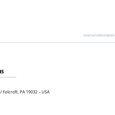
Internal information
ns
/ Folcroft, PA 19032 – USA