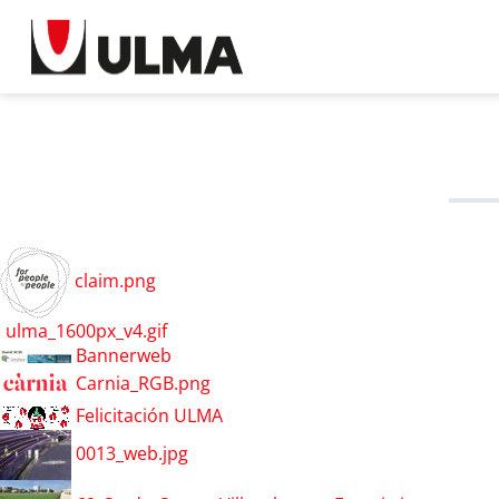
claim.png
ulma_1600px_v4.gif
Bannerweb
Carnia_RGB.png
Felicitación ULMA
0013_web.jpg