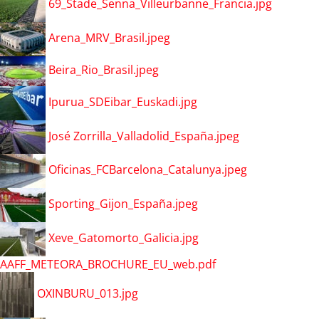
69_Stade_Senna_Villeurbanne_Francia.jpg
Arena_MRV_Brasil.jpeg
Beira_Rio_Brasil.jpeg
Ipurua_SDEibar_Euskadi.jpg
José Zorrilla_Valladolid_España.jpeg
Oficinas_FCBarcelona_Catalunya.jpeg
Sporting_Gijon_España.jpeg
Xeve_Gatomorto_Galicia.jpg
AAFF_METEORA_BROCHURE_EU_web.pdf
OXINBURU_013.jpg