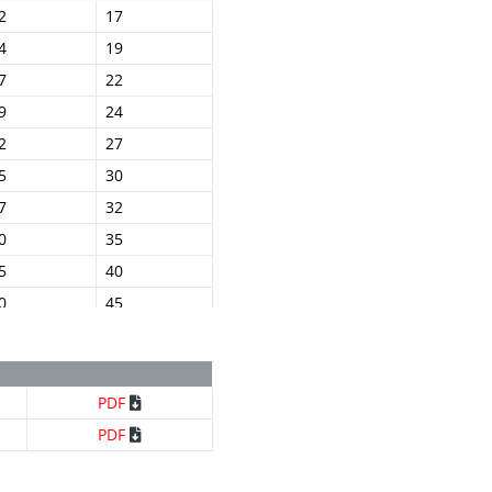
2
17
4
19
7
22
9
24
2
27
5
30
7
32
0
35
5
40
0
45
PDF
PDF