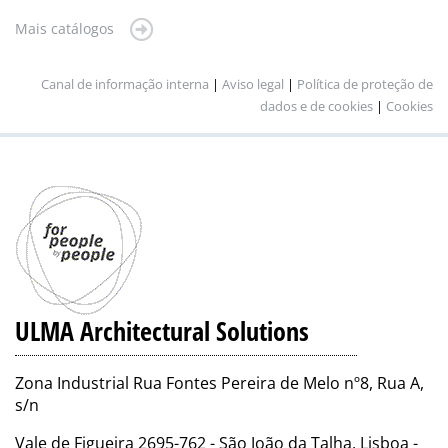
Mais catálogos
Canal de informação interna
|
Aviso legal
|
Política de proteção de
dados e de cookies
|
Cookies
ULMA Architectural Solutions
Zona Industrial Rua Fontes Pereira de Melo nº8, Rua A,
s/n
Vale de Figueira 2695-762 - São João da Talha, Lisboa -