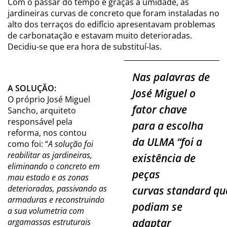
Com o passar do tempo e graças à umidade, as
jardineiras curvas de concreto que foram instaladas no
alto dos terraços do edifício apresentavam problemas
de carbonatação e estavam muito deterioradas.
Decidiu-se que era hora de substituí-las.
Nas palavras de
A SOLUÇÃO:
José Miguel o
O próprio José Miguel
fator chave
Sancho, arquiteto
responsável pela
para a escolha
reforma, nos contou
da ULMA
“foi a
como foi: “
A solução foi
reabilitar as jardineiras,
existência de
eliminando o concreto em
peças
mau estado e as zonas
deterioradas, passivando as
curvas standard qu
armaduras e reconstruindo
podiam se
a sua volumetria com
adaptar
argamassas estruturais