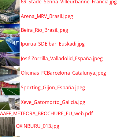
69_Stade_Senna_Villeurbanne_Francia.jpg
Arena_MRV_Brasil.jpeg
Beira_Rio_Brasil.jpeg
Ipurua_SDEibar_Euskadi.jpg
José Zorrilla_Valladolid_España.jpeg
Oficinas_FCBarcelona_Catalunya.jpeg
Sporting_Gijon_España.jpeg
Xeve_Gatomorto_Galicia.jpg
AAFF_METEORA_BROCHURE_EU_web.pdf
OXINBURU_013.jpg