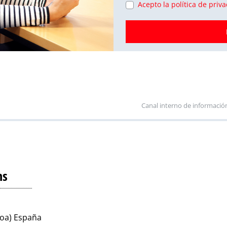
Acepto la política de priv
Canal interno de informació
ns
koa) España