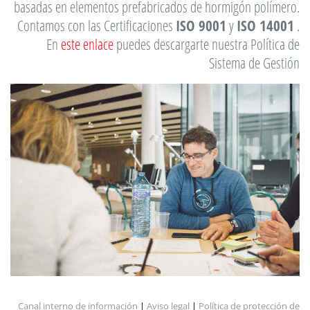
basadas en elementos prefabricados de hormigón polímero.
Contamos con las Certificaciones
ISO 9001
y
ISO 14001
.
En
este enlace
puedes descargarte nuestra Política de
Sistema de Gestión
Canal interno de información
|
Aviso legal
|
Política de protección de