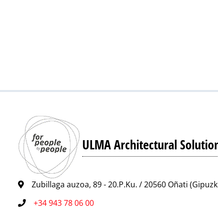
ULMA Architectural Solutio
Zubillaga auzoa, 89 - 20.P.Ku. / 20560 Oñati (Gipuz
+34 943 78 06 00