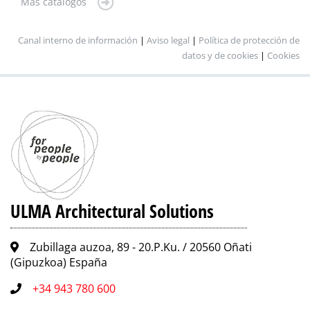
Más catálogos
Canal interno de información
|
Aviso legal
|
Política de protección de
datos y de cookies
|
Cookies
ULMA Architectural Solutions
Zubillaga auzoa, 89 - 20.P.Ku. / 20560 Oñati
(Gipuzkoa) España
+34 943 780 600