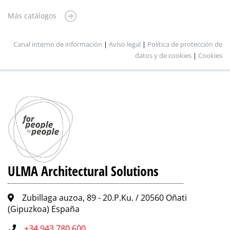
Más catálogos
Canal interno de información
|
Aviso legal
|
Política de protección de
datos y de cookies
|
Cookies
ULMA Architectural Solutions
Zubillaga auzoa, 89 - 20.P.Ku. / 20560 Oñati
(Gipuzkoa) España
+34 943 780 600