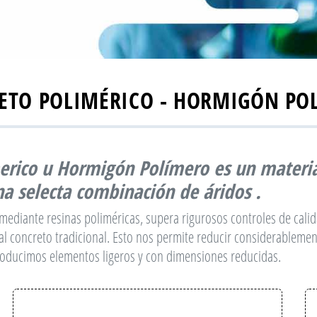
ETO POLIMÉRICO - HORMIGÓN PO
erico u Hormigón Polímero
es un materia
a selecta combinación de áridos .
 mediante resinas poliméricas, supera rigurosos controles de cal
 al concreto tradicional. Esto nos permite reducir considerablemen
roducimos elementos ligeros y con dimensiones reducidas.