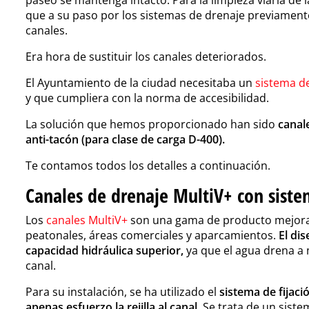
que a su paso por los sistemas de drenaje previamente
canales.
Era hora de sustituir los canales deteriorados.
El Ayuntamiento de la ciudad necesitaba un
sistema d
y que cumpliera con la norma de accesibilidad.
La solución que hemos proporcionado han sido
canale
anti-tacón (para clase de carga D-400).
Te contamos todos los detalles a continuación.
Canales de drenaje MultiV+ con siste
Los
canales MultiV+
son una gama de producto mejorad
peatonales,
áreas comerciales
y aparcamientos.
El di
capacidad hidráulica superior,
ya que el agua drena a 
canal.
Para su instalación, se ha utilizado el
sistema de fijaci
apenas esfuerzo la rejilla al canal
. Se trata de un sistem