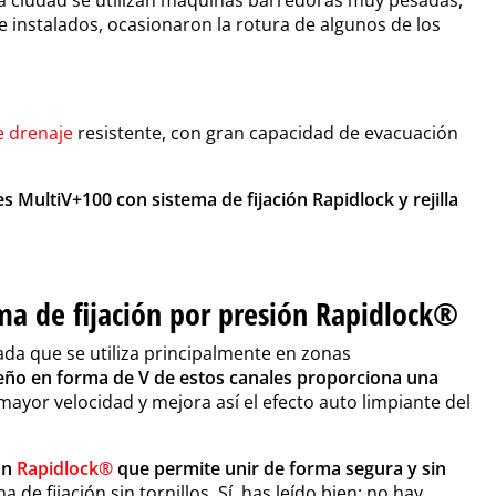
 instalados, ocasionaron la rotura de algunos de los
e drenaje
resistente, con gran capacidad de evacuación
s MultiV+100 con sistema de fijación Rapidlock y rejilla
ma de fijación por presión Rapidlock
®
a que se utiliza principalmente en zonas
seño en forma de V de estos canales proporciona una
mayor velocidad y mejora así el efecto auto limpiante del
ón
Rapidlock
®
que
permite unir de forma segura y sin
a de fijación sin tornillos. Sí, has leído bien; no hay