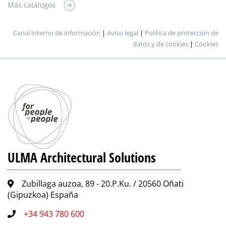
Más catálogos
Canal interno de información
|
Aviso legal
|
Política de protección de
datos y de cookies
|
Cookies
ULMA Architectural Solutions
Zubillaga auzoa, 89 - 20.P.Ku. / 20560 Oñati
(Gipuzkoa) España
+34 943 780 600