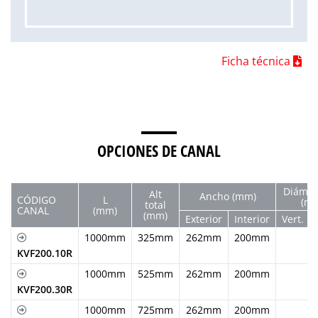
Ficha técnica
OPCIONES DE CANAL
Diám. S
Alt
Ancho (mm)
CÓDIGO
L
(m
total
CANAL
(mm)
(mm)
Exterior
Interior
Vert.
1000mm
325mm
262mm
200mm
KVF200.10R
1000mm
525mm
262mm
200mm
KVF200.30R
1000mm
725mm
262mm
200mm