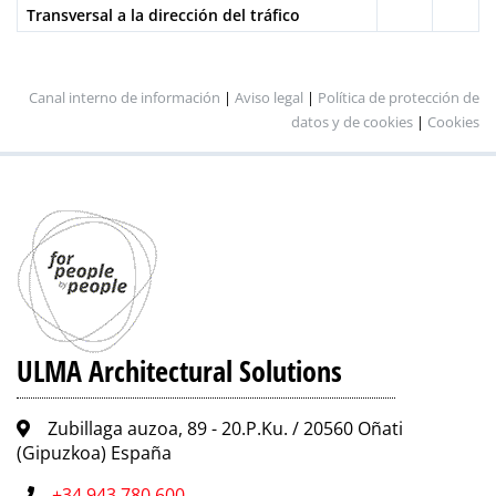
Transversal a la dirección del tráfico
Canal interno de información
|
Aviso legal
|
Política de protección de
datos y de cookies
|
Cookies
ULMA Architectural Solutions
Zubillaga auzoa, 89 - 20.P.Ku. / 20560 Oñati
(Gipuzkoa) España
+34 943 780 600