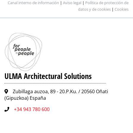
Canal interno de información
|
Aviso legal
|
Política de protección de
datos y de cookies
|
Cookies
ULMA Architectural Solutions
Zubillaga auzoa, 89 - 20.P.Ku. / 20560 Oñati
(Gipuzkoa) España
+34 943 780 600