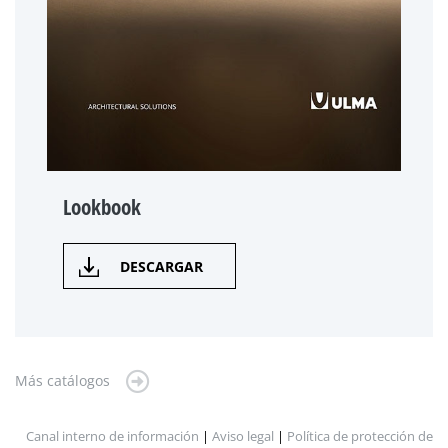
Lookbook
DESCARGAR
Más catálogos
Canal interno de información
|
Aviso legal
|
Política de protección de