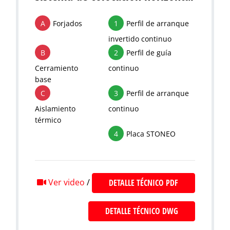
A
Forjados
1
Perfil de arranque
invertido continuo
B
2
Perfil de guía
Cerramiento
continuo
base
C
3
Perfil de arranque
Aislamiento
continuo
térmico
4
Placa STONEO
Ver video
/
DETALLE TÉCNICO PDF
DETALLE TÉCNICO DWG