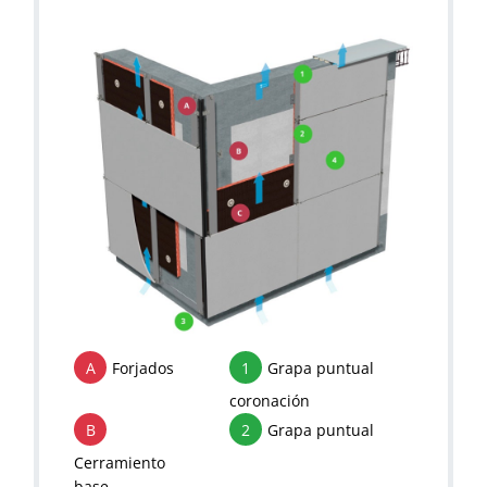
A
Forjados
1
Grapa puntual
coronación
B
2
Grapa puntual
Cerramiento
base