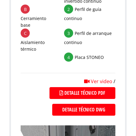
invertido continuo
B
2
Perfil de guía
Cerramiento
continuo
base
C
3
Perfil de arranque
Aislamiento
continuo
térmico
4
Placa STONEO
Ver video
/
DETALLE TÉCNICO PDF
DETALLE TÉCNICO DWG