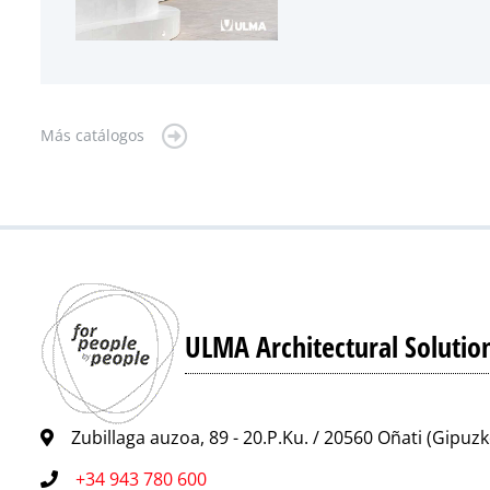
Más catálogos
ULMA Architectural Solutio
Zubillaga auzoa, 89 - 20.P.Ku. / 20560 Oñati (Gipuz
+34 943 780 600