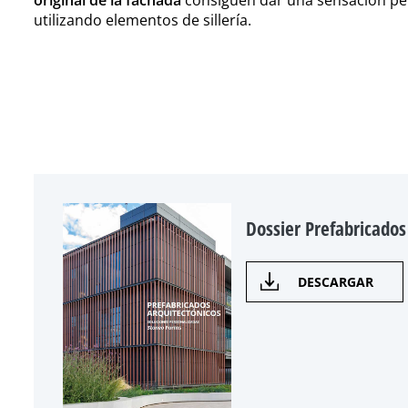
original de la fachada
consiguen dar una sensación pétr
utilizando elementos de sillería.
Dossier Prefabricados
DESCARGAR