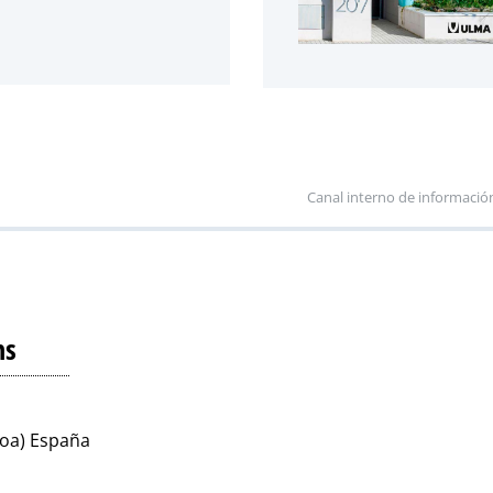
Canal interno de informació
ns
koa) España