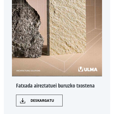
Fatxada aireztatuei buruzko txostena
DESKARGATU