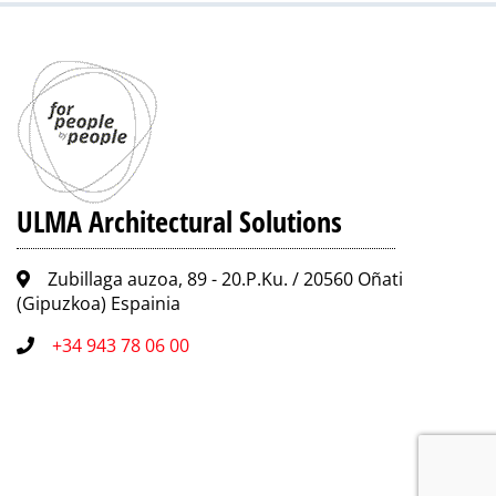
ULMA Architectural Solutions
Zubillaga auzoa, 89 - 20.P.Ku. / 20560 Oñati
(Gipuzkoa) Espainia
+34 943 78 06 00