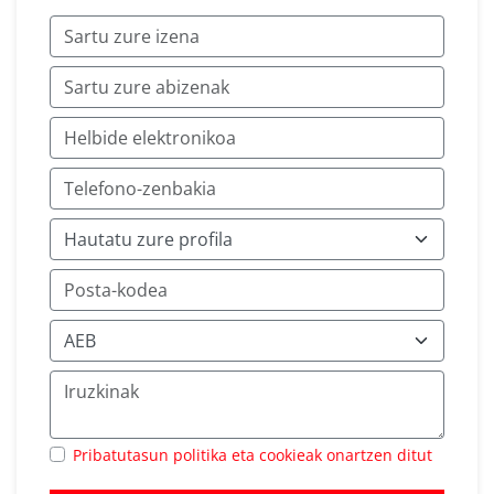
Pribatutasun politika eta cookieak onartzen ditut