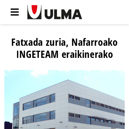
Fatxada zuria, Nafarroako
INGETEAM eraikinerako