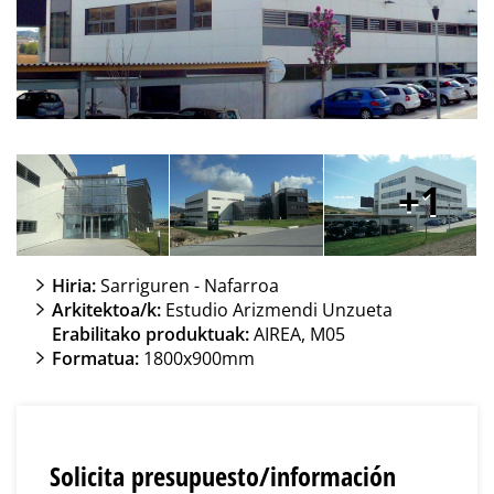
1
Hiria:
Sarriguren - Nafarroa
Arkitektoa/k:
Estudio Arizmendi Unzueta
Erabilitako produktuak:
AIREA, M05
Formatua:
1800x900mm
Solicita presupuesto/información