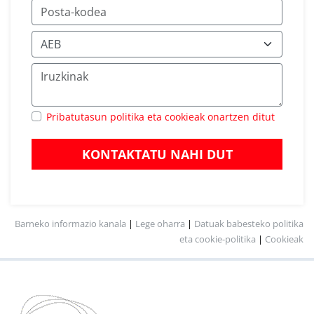
Pribatutasun politika eta cookieak onartzen ditut
KONTAKTATU NAHI DUT
Barneko informazio kanala
|
Lege oharra
|
Datuak babesteko politika
eta cookie-politika
|
Cookieak