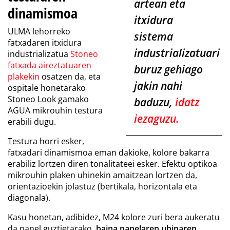
artean eta
dinamismoa
itxidura
ULMA lehorreko
sistema
fatxadaren itxidura
industrializatuari
industrializatua
Stoneo
fatxada aireztatuaren
buruz gehiago
plakekin
osatzen da, eta
jakin nahi
ospitale honetarako
Stoneo Look gamako
baduzu,
idatz
AGUA mikrouhin testura
iezaguzu
.
erabili dugu.
Testura horri esker,
fatxadari dinamismoa eman dakioke, kolore bakarra
erabiliz lortzen diren tonalitateei esker. Efektu optikoa
mikrouhin plaken uhinekin amaitzean lortzen da,
orientazioekin jolastuz (bertikala, horizontala eta
diagonala).
Kasu honetan, adibidez, M24 kolore zuri bera aukeratu
da panel guztietarako,
baina panelaren uhinaren