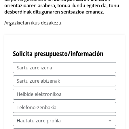
orientazioaren arabera, tonua ilundu egiten da, tonu
desberdinak ditugunaren sentsazioa emanez.
Argazkietan ikus dezakezu.
Solicita presupuesto/información