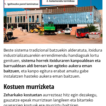
Beste sistema tradizional batzuekin alderatuta, itxidura
industrializatuarekin errendimendu handiagoak lortu
genituen,
sistema horrek itxiduraren kanpoaldean eta
barrualdean aldi berean lan egiteko aukera eman
baitzuen
, eta kanpo egitura erabat amaitu gabe
instalatzen hasteko aukera eman baitzuen.
Kostuen murrizketa
Zeharkako kostuetan
aurrezteaz hitz egin dezakegu,
gauzatze epeak murriztean langileen eta bitarteko
osagarrien kostuak ere murriztu baitziren.