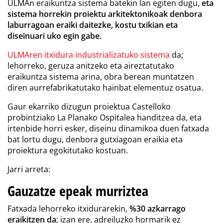
ULMAn eraikuntza sistema batekin lan egiten dugu,
eta
sistema horrekin proiektu arkitektonikoak denbora
laburragoan eraiki daitezke, kostu txikian eta
diseinuari uko egin gabe.
ULMAren itxidura industrializatuko
sistema
da;
lehorreko, geruza anitzeko eta aireztatutako
eraikuntza sistema arina, obra berean muntatzen
diren aurrefabrikatutako hainbat elementuz osatua.
Gaur ekarriko dizugun proiektua Castelloko
probintziako La Planako Ospitalea handitzea da, eta
irtenbide horri esker, diseinu dinamikoa duen fatxada
bat lortu dugu, denbora gutxiagoan eraikia eta
proiektura egokitutako kostuan.
Jarri arreta:
Gauzatze epeak murriztea
Fatxada lehorre
ko itxidurarekin,
%30 azkarrago
eraikitzen da
; izan ere, adreiluzko hormarik ez