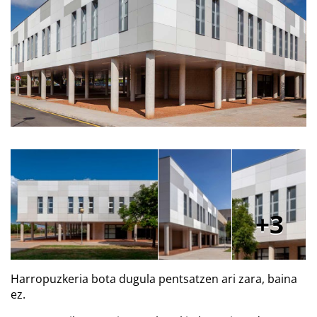
3
Harropuzkeria bota dugula pentsatzen ari zara, baina
ez.