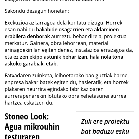
Sakondu dezagun honetan:
Exekuzioa azkarragoa dela kontatu dizugu. Horrek
esan nahi du
baliabide osagarrien eta aldamioen
erabilera denborak
aurreztu behar direla, proiektua
merkatuz. Gainera, obra lehorrean, material
arinagoekin lan egiten denez, instalazioa errazagoa da,
eta
ez zen ekipo astunik behar izan, hala nola tona
askoko garabiak, etab.
Fatxadaren zuinketa, leihoetarako bao guztiak barne,
enpresa bakar batek egiten du, hasieratik, eta horrek
plakaren neurrira egindako fabrikazioaren
aurrerapenarekin lotutako obra xehetasunei aurrea
hartzea eskatzen du.
Stoneo Look:
Zuk ere proiektu
Agua mikrouhin
bat baduzu esku
testuraren