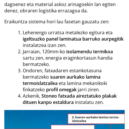
dagoenez eta material askoz arinagoekin lan egiten
denez, obraren logistika errazagoa da.
Eraikuntza sistema hori lau fasetan gauzatu zen:
Lehenengo urratsa metalezko egitura eta
igeltsuzko panel laminatua barruko aurpegitik
instalatzea izan zen.
Jarraian, 120mm-ko
isolamendu termikoa
sartu zen, energia eraginkortasun handia
bermatzeko.
Ondoren, fatxadaren estankotasuna
bermatzeko
suaren aurkako lamina
termoislatzailea
eta lamina mekanikoki
finkatzeko
profil omegak
jarri ziren.
Azkenik,
Stoneo fatxada aireztatuko plakak
dituen kanpo estaldura
instalatu zen.