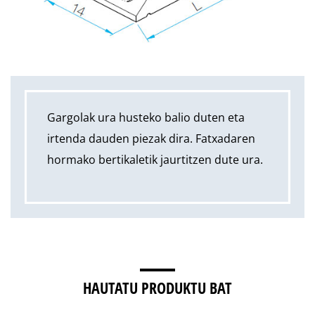
Gargolak ura husteko balio duten eta
irtenda dauden piezak dira. Fatxadaren
hormako bertikaletik jaurtitzen dute ura.
HAUTATU PRODUKTU BAT