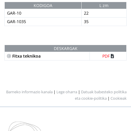
KODIGOA
L zm
GAR-10
22
GAR-1035
35
DESKARGAK
Fitxa teknikoa
PDF
Barneko informazio kanala
|
Lege oharra
|
Datuak babesteko politika
eta cookie-politika
|
Cookieak