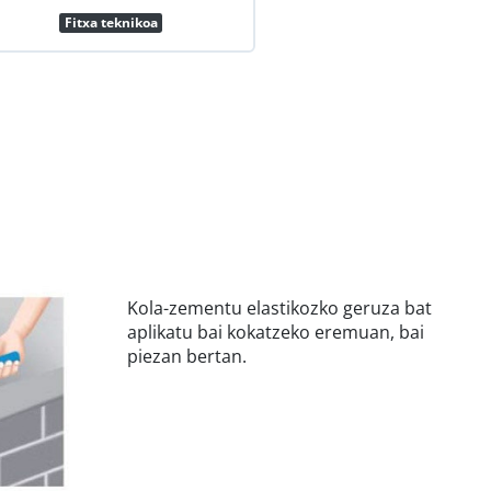
Fitxa teknikoa
Kola-zementu elastikozko geruza bat
aplikatu bai kokatzeko eremuan, bai
piezan bertan.