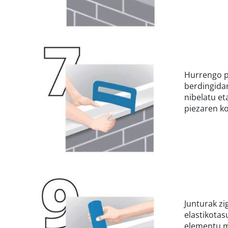
Hurrengo p
berdingida
nibelatu et
piezaren k
Junturak zi
elastikota
elementu m