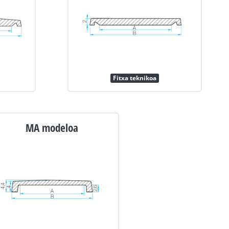
Fitxa teknikoa
MA modeloa