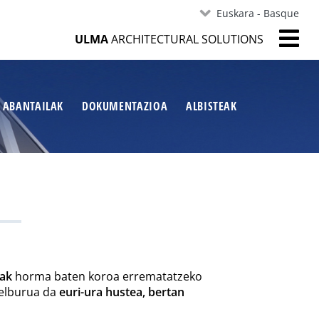
Euskara - Basque
ULMA
ARCHITECTURAL SOLUTIONS
ABANTAILAK
DOKUMENTAZIOA
ALBISTEAK
ak
horma baten koroa errematatzeko
helburua da
euri-ura hustea, bertan