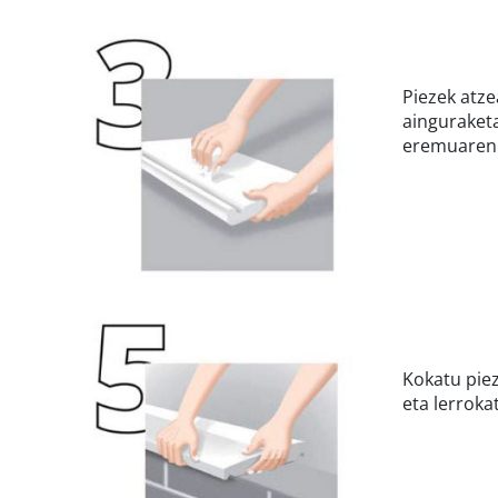
Piezek atze
ainguraketa
eremuaren 
Kokatu piez
eta lerroka