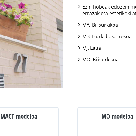
Ezin hobeak edozein mo
errazak eta estetikoki a
MA. Bi isurkikoa
MB. Isurki bakarrekoa
MJ. Laua
MO. Bi isurkikoa
MACT modeloa
MO modeloa