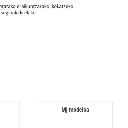
tatako eraikuntzarako, kokatzeko
tseginak direlako.
MJ modeloa