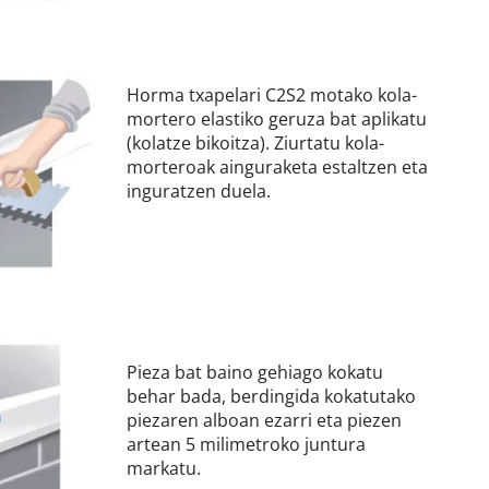
Horma txapelari C2S2 motako kola-
mortero elastiko geruza bat aplikatu
(kolatze bikoitza). Ziurtatu kola-
morteroak ainguraketa estaltzen eta
inguratzen duela.
Pieza bat baino gehiago kokatu
behar bada, berdingida kokatutako
piezaren alboan ezarri eta piezen
artean 5 milimetroko juntura
markatu.