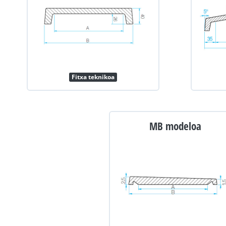
Fitxa teknikoa
MB modeloa