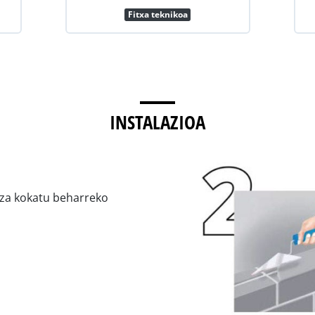
Fitxa teknikoa
INSTALAZIOA
eza kokatu beharreko