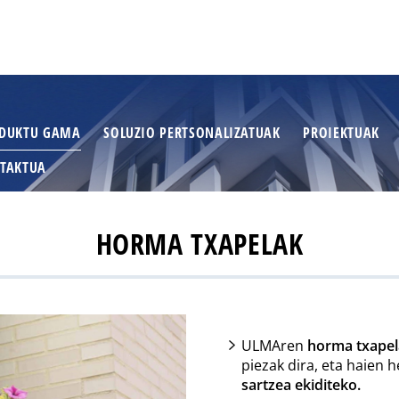
DUKTU GAMA
SOLUZIO PERTSONALIZATUAK
PROIEKTUAK
TAKTUA
HORMA TXAPELAK
ULMAren
horma txapel
piezak dira, eta haien 
sartzea ekiditeko.