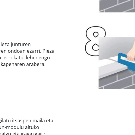
ieza junturen
ren ondoan ezarri. Pieza
a lerrokatu, lehenengo
okapenaren arabera.
gilatu itsaspen maila eta
sun-modulu altuko
algu eta iragazgaitz