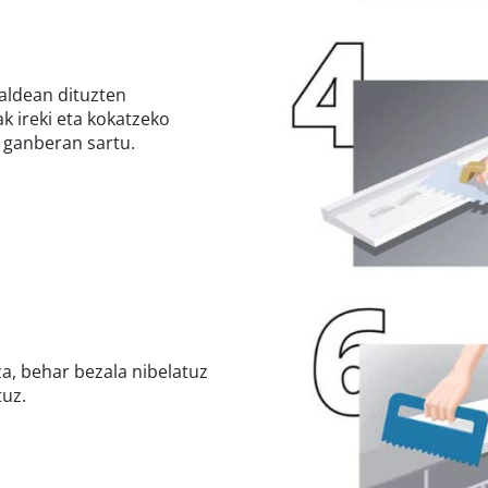
aldean dituzten
k ireki eta kokatzeko
ganberan sartu.
a, behar bezala nibelatuz
tuz.