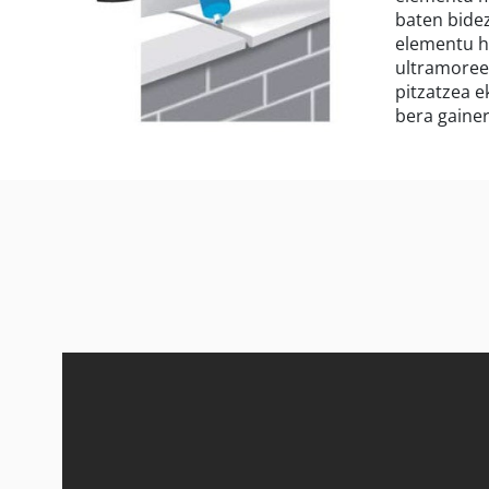
baten bide
elementu h
ultramoreei
pitzatzea e
bera gainer