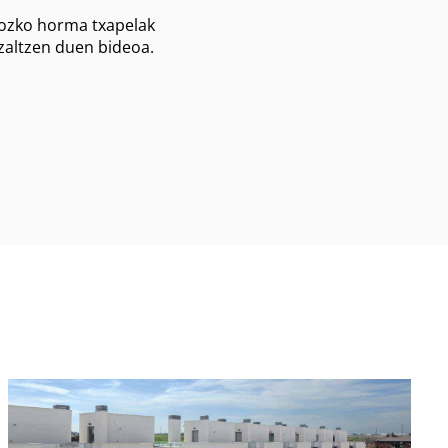
ozko horma txapelak
zaltzen duen bideoa.