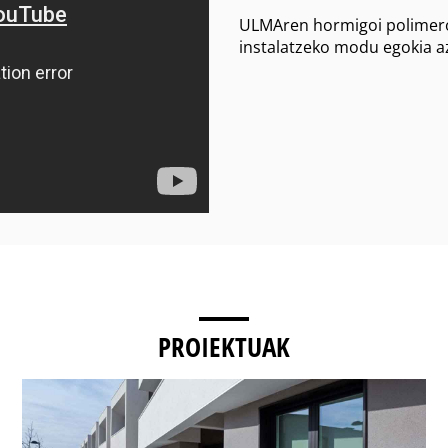
ULMAren hormigoi polimer
instalatzeko modu egokia a
PROIEKTUAK