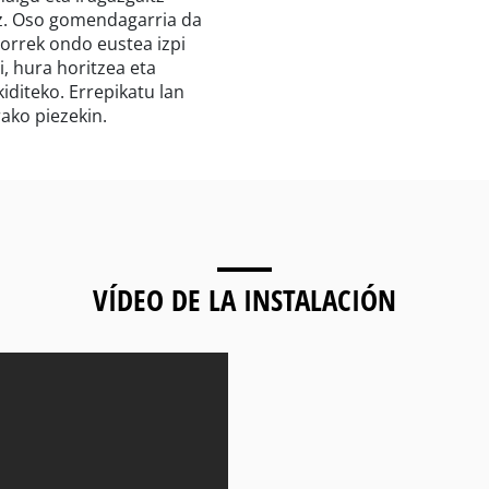
z. Oso gomendagarria da
orrek ondo eustea izpi
, hura horitzea eta
kiditeko. Errepikatu lan
ako piezekin.
VÍDEO DE LA INSTALACIÓN