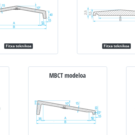
Fitxa teknikoa
Fitxa teknikoa
MBCT modeloa