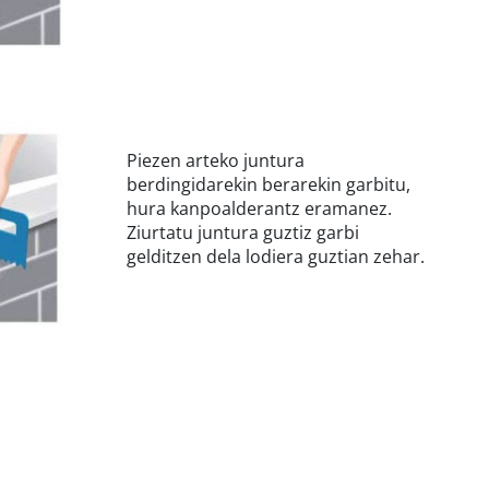
Piezen arteko juntura
berdingidarekin berarekin garbitu,
hura kanpoalderantz eramanez.
Ziurtatu juntura guztiz garbi
gelditzen dela lodiera guztian zehar.