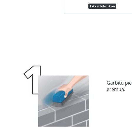
Fitxa teknikoa
Garbitu pi
eremua.