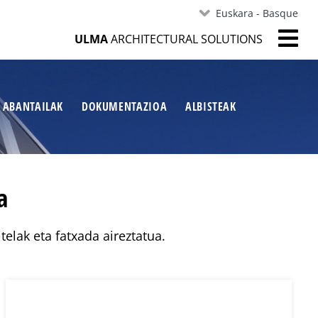
Euskara - Basque
ULMA
ARCHITECTURAL SOLUTIONS
ABANTAILAK
DOKUMENTAZIOA
ALBISTEAK
a
itelak eta fatxada aireztatua.