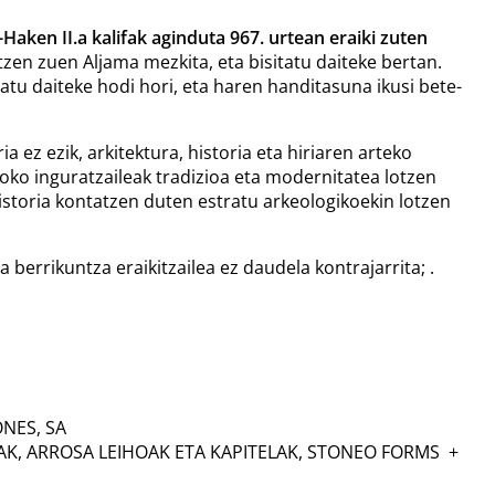
-Haken II.a kalifak aginduta 967. urtean eraiki zuten
zen zuen Aljama mezkita, eta bisitatu daiteke bertan.
tatu daiteke hodi hori, eta haren handitasuna ikusi bete-
 ez ezik, arkitektura, historia eta hiriaren arteko
ko inguratzaileak tradizioa eta modernitatea lotzen
istoria kontatzen duten estratu arkeologikoekin lotzen
errikuntza eraikitzailea ez daudela kontrajarrita; .
NES, SA
RAK, ARROSA LEIHOAK ETA KAPITELAK, STONEO FORMS +