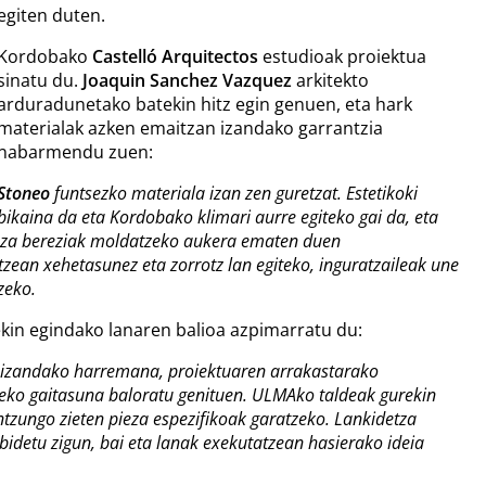
egiten duten.
Kordobako
Castelló Arquitectos
estudioak proiektua
sinatu du.
Joaquin Sanchez Vazquez
arkitekto
arduradunetako batekin hitz egin genuen, eta hark
materialak azken emaitzan izandako garrantzia
nabarmendu zuen:
Stoneo
funtsezko materiala izan zen guretzat. Estetikoki
bikaina da eta Kordobako klimari aurre egiteko gai da, eta
 pieza bereziak moldatzeko aukera ematen duen
ean xehetasunez eta zorrotz lan egiteko, inguratzaileak une
zeko.
ekin egindako lanaren balioa azpimarratu du:
 izandako harremana, proiektuaren arrakastarako
tzeko gaitasuna baloratu genituen. ULMAko taldeak gurekin
ntzungo zieten pieza espezifikoak garatzeko. Lankidetza
idetu zigun, bai eta lanak exekutatzean hasierako ideia