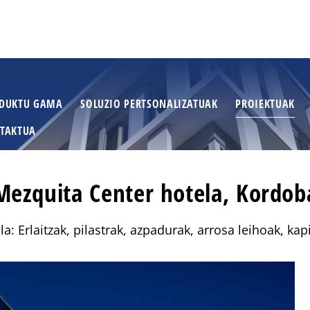
DUKTU GAMA
SOLUZIO PERTSONALIZATUAK
PROIEKTUAK
TAKTUA
Mezquita Center hotela, Kordob
a: Erlaitzak, pilastrak, azpadurak, arrosa leihoak, kap