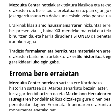
Mezquita Center hotelak
arkitektura klasikoa eta tekno
erakusten du. Bere itxura orekatuaren azpian egungo 
jasangarritasuna eta doitasuna eskaintzeko pentsatua
Eraikinak
klasizismo haussmaniarraren
hizkuntza erre
hiri presentzia —, baina XXI. mendeko material eta tekn
bihurtzen da, eta harria dirudiena
STONEO
da benetan:
iraunkorragoa.
Tradizio formalaren eta berrikuntza materialaren
arte
erakusten baitu nola arkitekturak
estilo historikoak e
garaikideari uko egin gabe.
Erroma bere erraietan
Mezquita Center hotelean
sartzea ere Kordobako
historian sartzea da. Atartea zeharkatu bezain laster,
lurra garden bihurtzen da eta
Maximiano Herculeore
Jauregiaren
hondakinak ikus ditzakegu gure oinen pea
penintsulan dagoen Erromatar Inperioaren eraikuntza
monumentalenetako bat.