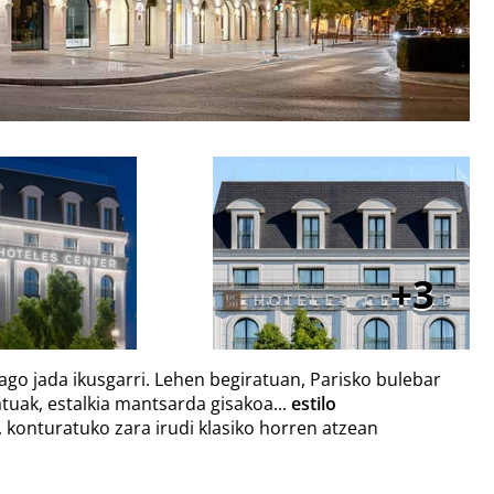
3
go jada ikusgarri. Lehen begiratuan, Parisko bulebar
atuak, estalkia mantsarda gisakoa...
estilo
, konturatuko zara irudi klasiko horren atzean