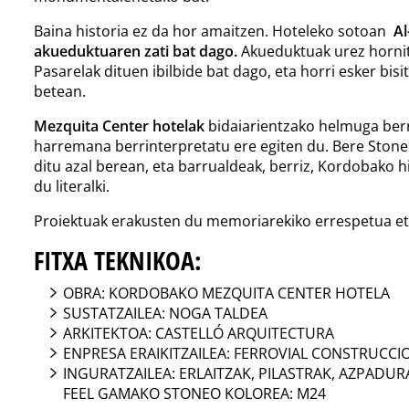
Baina historia ez da hor amaitzen. Hoteleko sotoan
Al
akueduktuaren zati bat dago.
Akueduktuak urez hornit
Pasarelak dituen ibilbide bat dago, eta horri esker bisi
betean.
Mezquita Center hotelak
bidaiarientzako helmuga berria
harremana berrinterpretatu ere egiten du. Bere Stoneo
ditu azal berean, eta barrualdeak, berriz, Kordobako h
du literalki.
Proiektuak erakusten du memoriarekiko errespetua eta b
FITXA TEKNIKOA:
OBRA: KORDOBAKO MEZQUITA CENTER HOTELA
SUSTATZAILEA: NOGA TALDEA
ARKITEKTOA: CASTELLÓ ARQUITECTURA
ENPRESA ERAIKITZAILEA: FERROVIAL CONSTRUCCIO
INGURATZAILEA: ERLAITZAK, PILASTRAK, AZPADU
FEEL GAMAKO STONEO KOLOREA: M24