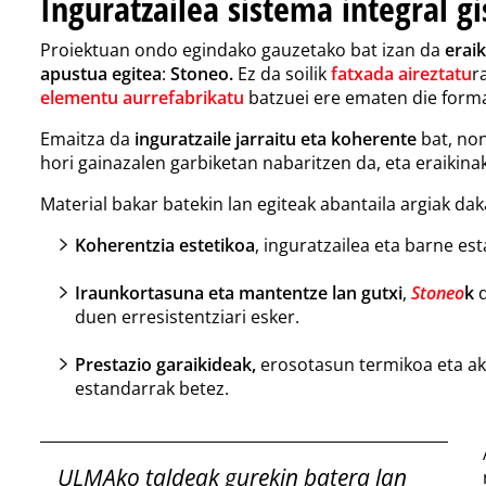
Inguratzailea sistema integral gi
Proiektuan ondo egindako gauzetako bat izan da
erai
apustua egitea
:
Stoneo.
Ez da soilik
fatxada aireztatu
r
elementu aurrefabrikatu
batzuei ere ematen die forma
Emaitza da
inguratzaile jarraitu eta koherente
bat, non
hori gainazalen garbiketan nabaritzen da, eta eraikin
Material bakar batekin lan egiteak abantaila argiak dak
Koherentzia estetikoa
, inguratzailea eta barne es
Iraunkortasuna eta mantentze lan gutxi
,
Stoneo
k
d
duen erresistentziari esker.
Prestazio garaikideak,
erosotasun termikoa eta ak
estandarrak betez.
ULMAko taldeak gurekin batera lan