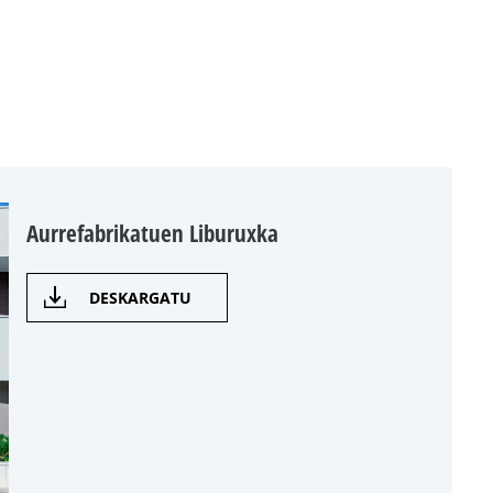
Aurrefabrikatuen Liburuxka
DESKARGATU