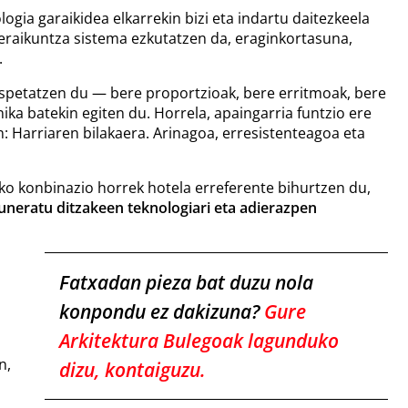
logia garaikidea elkarrekin bizi eta indartu daitezkeela
eraikuntza sistema ezkutatzen da, eraginkortasuna,
.
spetatzen du — bere proportzioak, bere erritmoak, bere
ika batekin egiten du. Horrela, apaingarria funtzio ere
 Harriaren bilakaera. Arinagoa, erresistenteagoa eta
ko konbinazio horrek hotela erreferente bihurtzen du,
guneratu ditzakeen teknologiari eta adierazpen
Fatxadan pieza bat duzu nola
konpondu ez dakizuna?
Gure
Arkitektura Bulegoak lagunduko
n
n,
dizu, kontaiguzu.