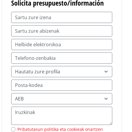
Solicita presupuesto/información
Pribatutasun politika eta cookieak onartzen