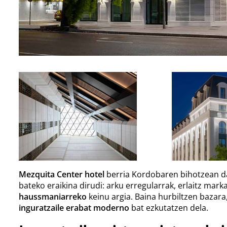
Mezquita Center hotel
berria Kordobaren bihotzean da
bateko eraikina dirudi: arku erregularrak, erlaitz mark
haussmaniarreko
keinu argia. Baina hurbiltzen bazara
inguratzaile erabat moderno
bat ezkutatzen dela.