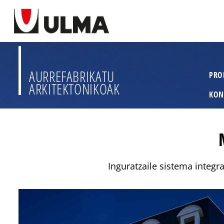
AURREFABRIKATU
PRO
ARKITEKTONIKOAK
KON
Inguratzaile sistema integral