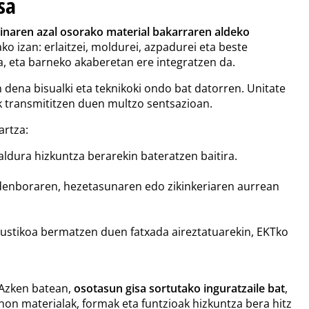
sa
kinaren azal osorako material bakarraren aldeko
ako izan: erlaitzei, moldurei, azpadurei eta beste
, eta barneko akaberetan ere integratzen da.
 dena bisualki eta teknikoki ondo bat datorren. Unitate
ak transmititzen duen multzo sentsazioan.
artza:
taldura hizkuntza berarekin bateratzen baitira.
enboraren, hezetasunaren edo zikinkeriaren aurrean
ustikoa bermatzen duen fatxada aireztatuarekin, EKTko
Azken batean,
osotasun gisa sortutako inguratzaile bat
,
non materialak, formak eta funtzioak hizkuntza bera hitz