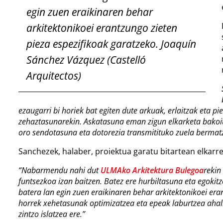
egin zuen eraikinaren behar
arkitektonikoei erantzungo zieten
pieza espezifikoak garatzeko.
Joaquín
Sánchez Vázquez (Castelló
Arquitectos)
ezaugarri bi horiek bat egiten dute arkuak, erlaitzak eta
zehaztasunarekin. Askatasuna eman zigun elkarketa bakoitz
oro sendotasuna eta dotorezia transmitituko zuela bermat
Sanchezek, halaber, proiektua garatu bitartean elkarr
“Nabarmendu nahi dut
ULMAko Arkitektura Bulegoa
rekin
funtsezkoa izan baitzen. Batez ere hurbiltasuna eta egoki
batera lan egin zuen eraikinaren behar arkitektonikoei era
horrek xehetasunak optimizatzea eta epeak laburtzea ahalb
zintzo islatzea ere.”