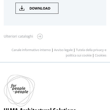
DOWNLOAD
Ulteriori cataloghi
Canale informativo interno
|
Avviso legale
|
Tutela della privacy e
politica sui cookie
|
Cookies