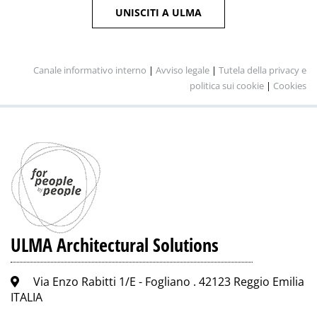
UNISCITI A ULMA
Canale informativo interno
|
Avviso legale
|
Tutela della privacy e
politica sui cookie
|
Cookies
ULMA Architectural Solutions
Via Enzo Rabitti 1/E - Fogliano . 42123 Reggio Emilia
ITALIA