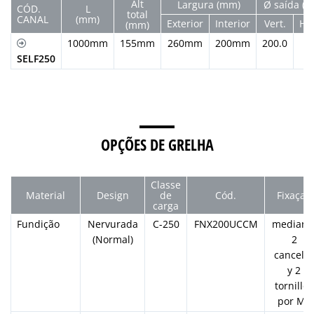
Alt
Largura (mm)
Ø saída (
CÓD.
L
total
CANAL
(mm)
Exterior
Interior
Vert.
Hor
(mm)
1000mm
155mm
260mm
200mm
200.0
SELF250
OPÇÕES DE GRELHA
Classe
Material
Design
de
Cód.
Fixaçao
carga
Fundição
Nervurada
C-250
FNX200UCCM
mediant
(Normal)
2
cancela
y 2
tornillos
por ML