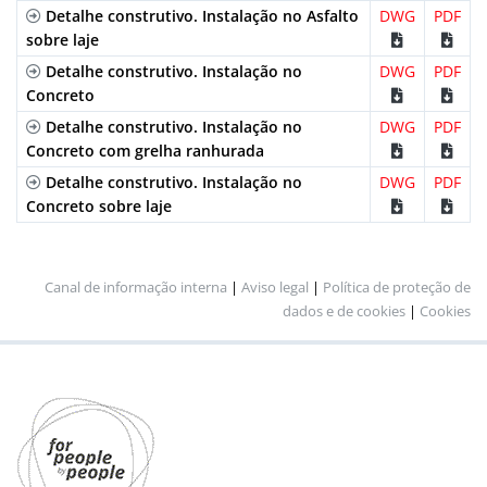
pressão,
Detalhe construtivo. Instalação no Asfalto
DWG
PDF
sem
sobre laje
parafuso
Detalhe construtivo. Instalação no
DWG
PDF
Galvanizada
Ranhurada
C-250
GDR200UOC
por
Concreto
Dupla
pressão,
Detalhe construtivo. Instalação no
DWG
PDF
sem
Concreto com grelha ranhurada
parafuso
Detalhe construtivo. Instalação no
DWG
PDF
Concreto sobre laje
Canal de informação interna
|
Aviso legal
|
Política de proteção de
dados e de cookies
|
Cookies