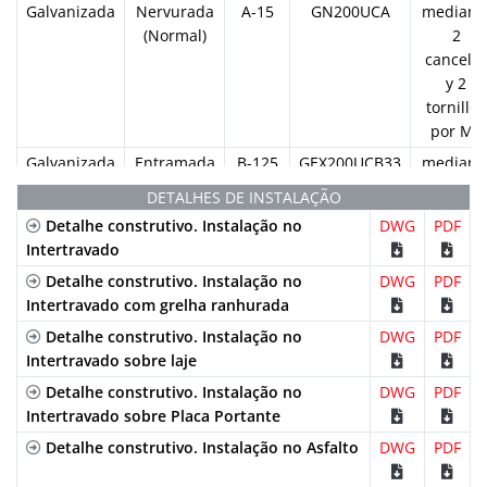
Galvanizada
Nervurada
A-15
GN200UCA
mediant
(Normal)
2
cancela
y 2
tornillos
por ML
Galvanizada
Entramada
B-125
GEX200UCB33
mediant
(Normal)
2
DETALHES DE INSTALAÇÃO
cancela
Detalhe construtivo. Instalação no
DWG
PDF
y 2
Intertravado
tornillos
Detalhe construtivo. Instalação no
DWG
PDF
por ML
Intertravado com grelha ranhurada
Galvanizada
Entramada
B-125
GEHX200UCB
mediant
Detalhe construtivo. Instalação no
DWG
PDF
(Anti-
2
Intertravado sobre laje
tacão)
cancela
y 2
Detalhe construtivo. Instalação no
DWG
PDF
tornillos
Intertravado sobre Placa Portante
por ML
Detalhe construtivo. Instalação no Asfalto
DWG
PDF
Galvanizada
Ranhurada
C-250
GR200UOC
por