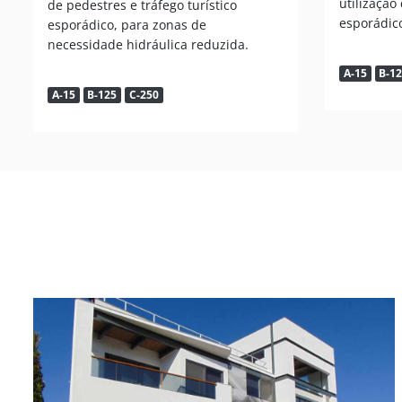
utilização
de pedestres e tráfego turístico
esporádic
esporádico, para zonas de
necessidade hidráulica reduzida.
A-15
B-1
A-15
B-125
C-250