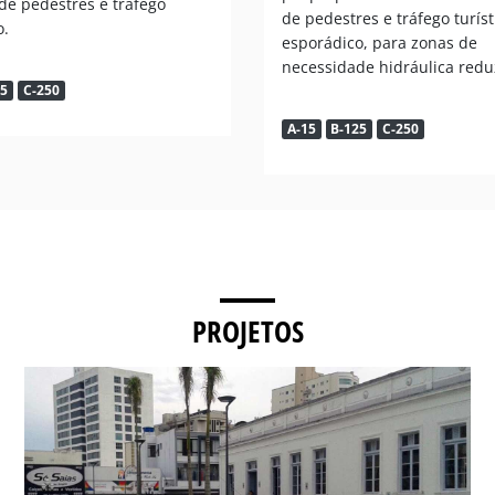
 de pedestres e tráfego
de pedestres e tráfego turíst
o.
esporádico, para zonas de
necessidade hidráulica redu
25
C-250
A-15
B-125
C-250
PROJETOS