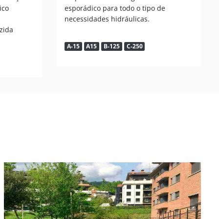
ico
esporádico para todo o tipo de
necessidades hidráulicas.
zida
A-15
A15
B-125
C-250