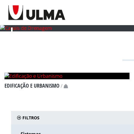
CANALIZAÇÃO E DRENAGEM
PRINCIPAIS A
EDIFICAÇÃO E URBANISMO
/
A15
B125
C250
FILTROS