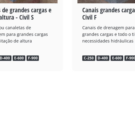
 de grandes cargas e
Canais grandes carga
altura - Civil S
Civil F
ou canaletas de
Canais de drenagem para
em para grandes cargas
grandes cargas e todo o t
itação de altura
necessidades hidráulicas
D-400
E-600
F-900
C-250
D-400
E-600
F-90