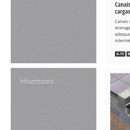
Canai
carga
Canais 
drenage
adequa
interméd
A-15
B
Infraestrutura