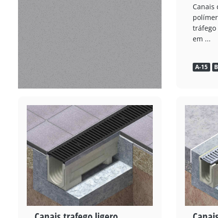
Canais
polímer
tráfego
em ...
A-15
B
Canais trafego ligero
Canai