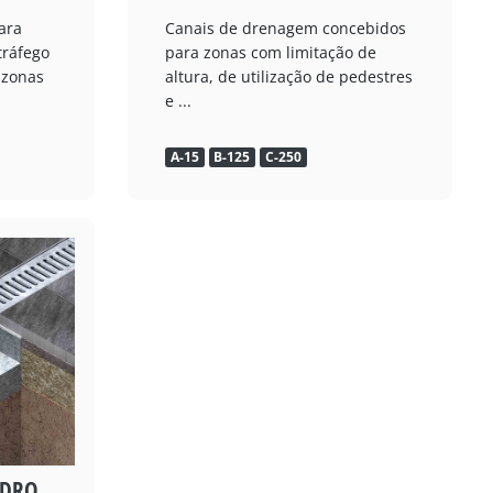
ara
Canais de drenagem concebidos
tráfego
para zonas com limitação de
 zonas
altura, de utilização de pedestres
e ...
A-15
B-125
C-250
YDRO