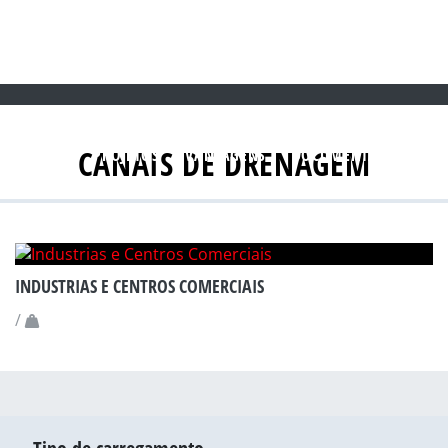
CANAIS DE DRENAGEM
PLICAÇÕES
PROJETOS
VANTAGENS
DOCUMENTAÇÃO
C
INDUSTRIAS E CENTROS COMERCIAIS
/
A15
B125
C250
D400