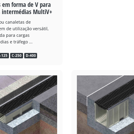
s em forma de V para
s intermédias MultiV+
ou canaletas de
m de utilização versátil,
da para cargas
ias e tráfego ...
-125
C-250
D-400