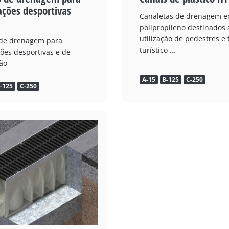
ações desportivas
Canaletas de drenagem 
polipropileno destinados 
utilização de pedestres e 
 de drenagem para
turístico ...
ções desportivas e de
ão
A-15
B-125
C-250
-125
C-250