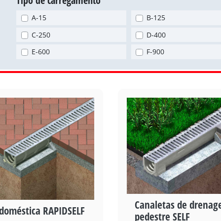
Tipo de carregamento
A-15
B-125
C-250
D-400
E-600
F-900
Canaletas de drena
 doméstica RAPIDSELF
pedestre SELF