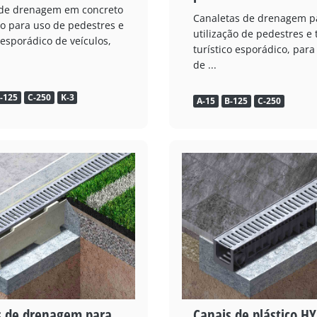
 de drenagem em concreto
Canaletas de drenagem p
o para uso de pedestres e
utilização de pedestres e 
 esporádico de veículos,
turístico esporádico, para
de ...
-125
C-250
K-3
A-15
B-125
C-250
s de drenagem para
Canais de plástico H