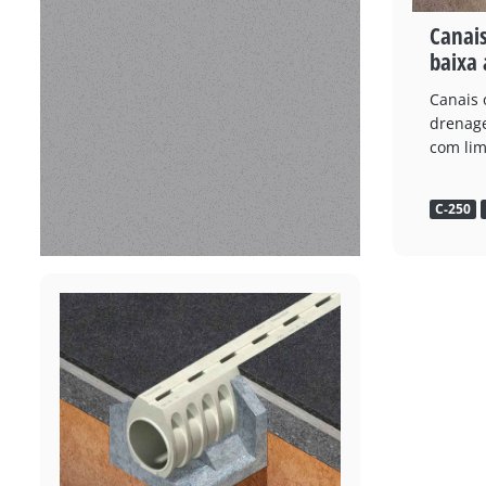
Canais
baixa 
Canais 
drenag
com lim
C-250