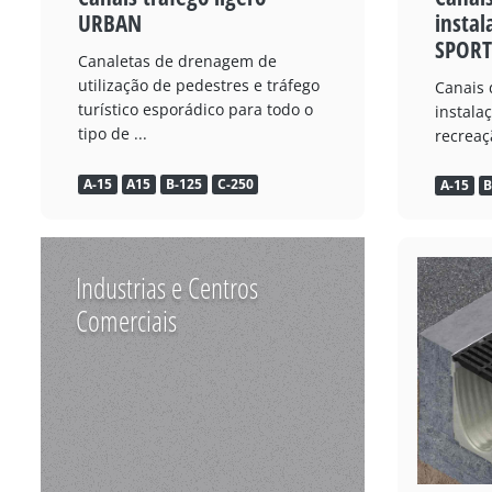
URBAN
instal
SPORT
Canaletas de drenagem de
utilização de pedestres e tráfego
Canais
turístico esporádico para todo o
instala
tipo de ...
recreaç
A-15
A15
B-125
C-250
A-15
B
Industrias e Centros
Comerciais