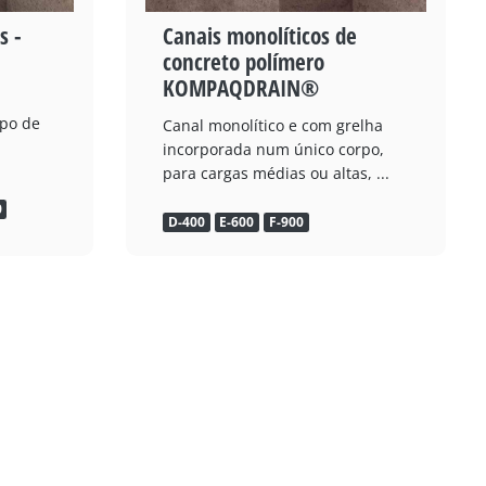
s -
Canais monolíticos de
concreto polímero
KOMPAQDRAIN®
ipo de
Canal monolítico e com grelha
incorporada num único corpo,
para cargas médias ou altas, ...
0
D-400
E-600
F-900