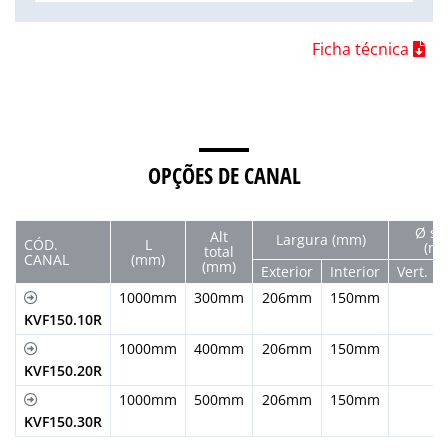
Ficha técnica
OPÇÕES DE CANAL
Ø sa
Alt
Largura (mm)
CÓD.
L
(m
total
CANAL
(mm)
(mm)
Exterior
Interior
Vert.
1000mm
300mm
206mm
150mm
KVF150.10R
1000mm
400mm
206mm
150mm
KVF150.20R
1000mm
500mm
206mm
150mm
KVF150.30R