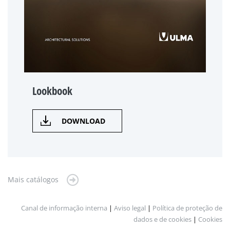
Lookbook
DOWNLOAD
Mais catálogos
Canal de informação interna
|
Aviso legal
|
Política de proteção de
dados e de cookies
|
Cookies