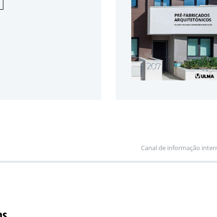
Canal de informação inter
ns