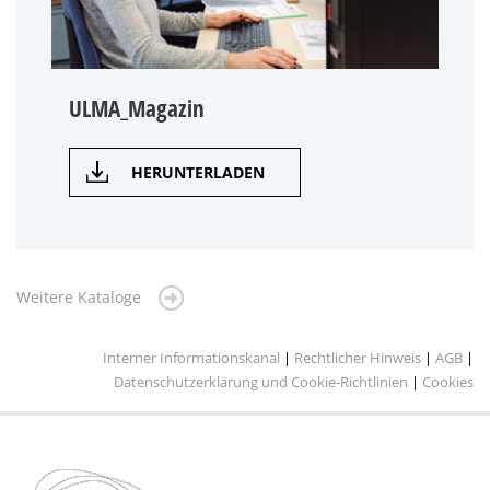
ULMA_Magazin
HERUNTERLADEN
Weitere Kataloge
Interner Informationskanal
|
Rechtlicher Hinweis
|
AGB
|
Datenschutzerklärung und Cookie-Richtlinien
|
Cookies