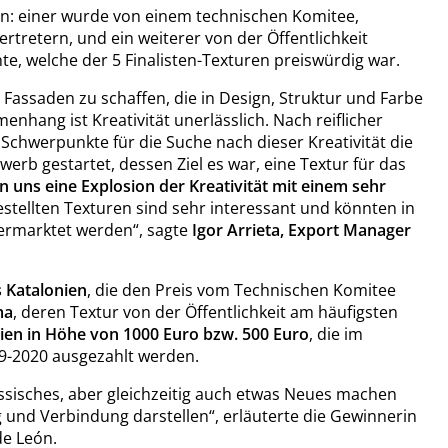
n: einer wurde von einem technischen Komitee,
retern, und ein weiterer von der Öffentlichkeit
e, welche der 5 Finalisten-Texturen preiswürdig war.
e Fassaden zu schaffen, die in Design, Struktur und Farbe
nhang ist Kreativität unerlässlich. Nach reiflicher
Schwerpunkte für die Suche nach dieser Kreativität die
erb gestartet, dessen Ziel es war, eine Textur für das
 uns eine Explosion der Kreativität mit einem sehr
estellten Texturen sind sehr interessant und könnten in
ermarktet werden“, sagte
Igor Arrieta, Export Manager
 Katalonien
, die den Preis vom Technischen Komitee
ma
, deren Textur von der Öffentlichkeit am häufigsten
ien in Höhe von 1000 Euro bzw. 500 Euro
, die im
9-2020 ausgezahlt werden.
assisches, aber gleichzeitig auch etwas Neues machen
g und Verbindung darstellen“, erläuterte die Gewinnerin
de León.