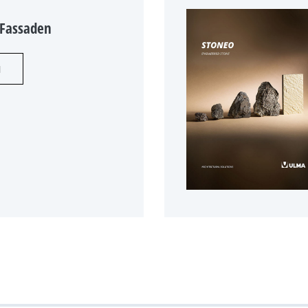
 Fassaden
N