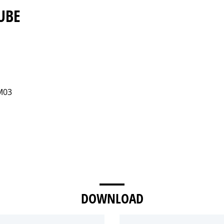
UBE
 M03
DOWNLOAD