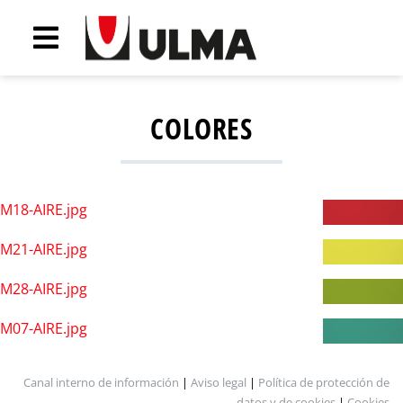
COLORES
M18-AIRE.jpg
M21-AIRE.jpg
M28-AIRE.jpg
M07-AIRE.jpg
Canal interno de información
|
Aviso legal
|
Política de protección de
datos y de cookies
|
Cookies