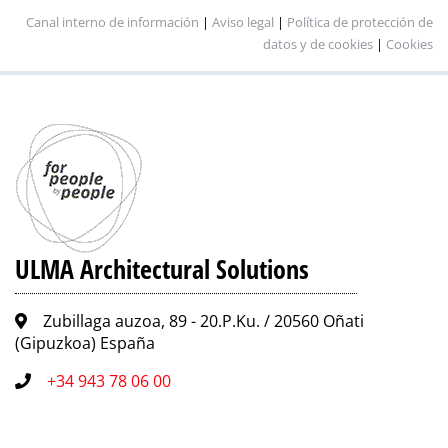
Canal interno de información
|
Aviso legal
|
Política de protección de
datos y de cookies
|
Cookies
ULMA Architectural Solutions
Zubillaga auzoa, 89 - 20.P.Ku. / 20560 Oñati
(Gipuzkoa) España
+34 943 78 06 00