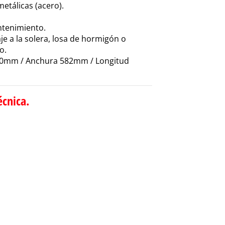
metálicas (acero).
ntenimiento.
e a la solera, losa de hormigón o
o.
40mm / Anchura 582mm / Longitud
écnica.