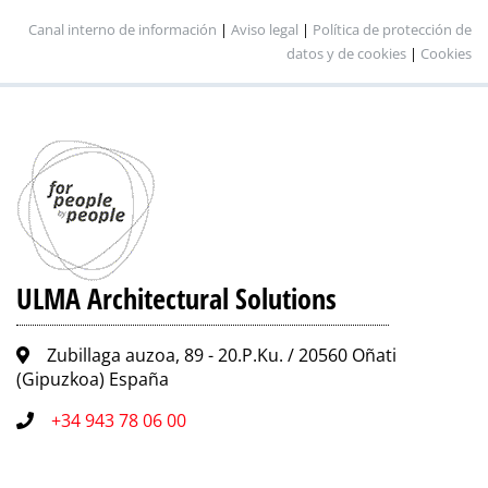
Canal interno de información
|
Aviso legal
|
Política de protección de
datos y de cookies
|
Cookies
ULMA Architectural Solutions
Zubillaga auzoa, 89 - 20.P.Ku. / 20560 Oñati
(Gipuzkoa) España
+34 943 78 06 00