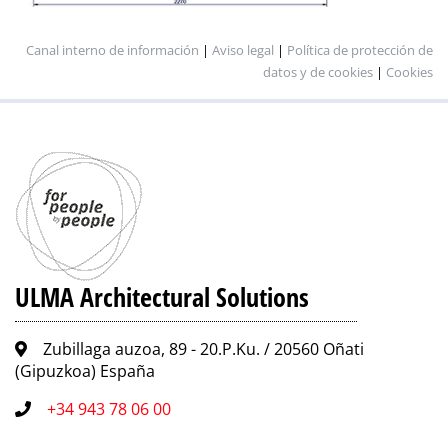
Canal interno de información
|
Aviso legal
|
Política de protección de
datos y de cookies
|
Cookies
ULMA Architectural Solutions
Zubillaga auzoa, 89 - 20.P.Ku. / 20560 Oñati
(Gipuzkoa) España
+34 943 78 06 00