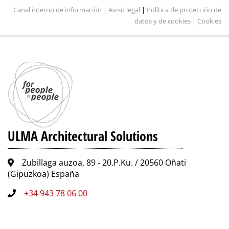
Canal interno de información
|
Aviso legal
|
Política de protección de
datos y de cookies
|
Cookies
ULMA Architectural Solutions
Zubillaga auzoa, 89 - 20.P.Ku. / 20560 Oñati
(Gipuzkoa) España
+34 943 78 06 00