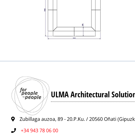
ULMA Architectural Solutio
Zubillaga auzoa, 89 - 20.P.Ku. / 20560 Oñati (Gipuz
+34 943 78 06 00