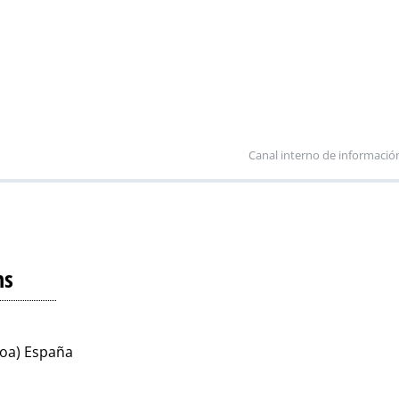
Canal interno de informació
ns
koa) España