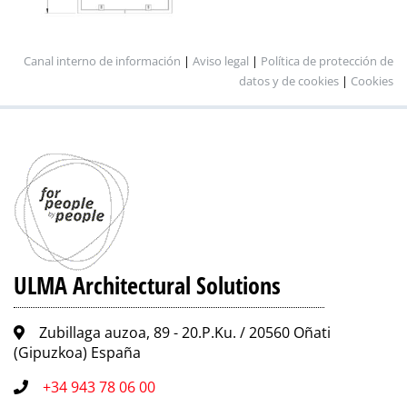
Canal interno de información
|
Aviso legal
|
Política de protección de
datos y de cookies
|
Cookies
ULMA Architectural Solutions
Zubillaga auzoa, 89 - 20.P.Ku. / 20560 Oñati
(Gipuzkoa) España
+34 943 78 06 00