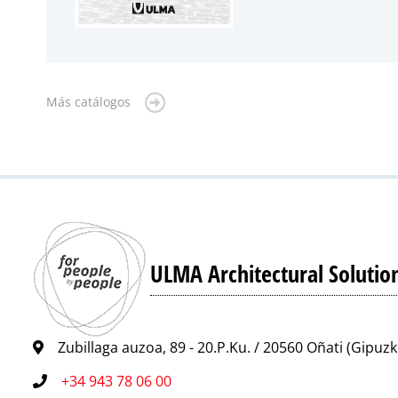
Más catálogos
ULMA Architectural Solutio
Zubillaga auzoa, 89 - 20.P.Ku. / 20560 Oñati (Gipuz
+34 943 78 06 00