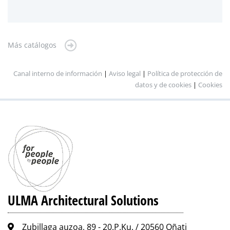
Más catálogos
Canal interno de información
|
Aviso legal
|
Política de protección de
datos y de cookies
|
Cookies
ULMA Architectural Solutions
Zubillaga auzoa, 89 - 20.P.Ku. / 20560 Oñati